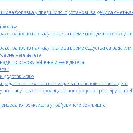
шкова боравка у предшколској установи за децу са сметња
 оплодњу
раде, односно накнаду плате за време породиљског одсуств
аде, односно накнаду плате за време одсуства са рада или
осебне неге детета
наде по основу рођења и неге детета
атак
и додатак мајке
 додатак за незапослене мајке за треће или четврто дете
у новчану помоћ породици за новорођено прво, друго, трећ
привредног земљишта у грађевинско земљиште