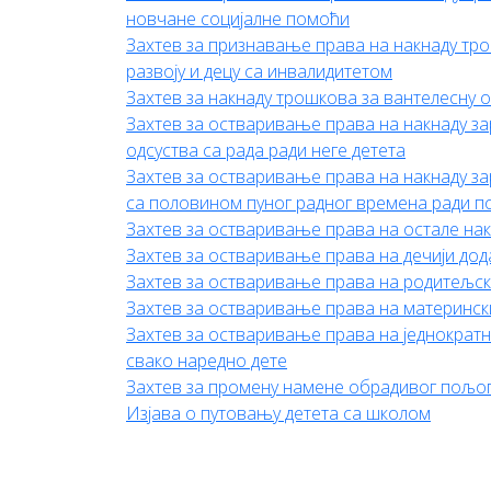
новчане социјалне помоћи
Захтев за признавање права на накнаду тро
развоју и децу са инвалидитетом
Захтев за накнаду трошкова за вантелесну
Захтев за остваривање права на накнаду за
одсуства са рада ради неге детета
Захтев за остваривање права на накнаду зар
са половином пуног радног времена ради п
Захтев за остваривање права на остале нак
Захтев за остваривање права на дечији дод
Захтев за остваривање права на родитељск
Захтев за остваривање права на матерински
Захтев за остваривање права на једнократн
свако наредно дете
Захтев за промену намене обрадивог пољо
Изјава о путовању детета са школом