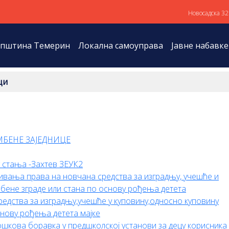
Новосадска 32
пштина Темерин
Локална самоуправа
Јавне набавке
ци
МБЕНЕ ЗАЈЕДНИЦЕ
г стања -Захтев ЗЕУК2
ивања права на новчана средства за изградњу, учешће и
бене зграде или стана по основу рођења детета
едства за изградњу,учешће у куповину,односно куповину
снову рођења детета мајке
шкова боравка у предшколској установи за децу корисника