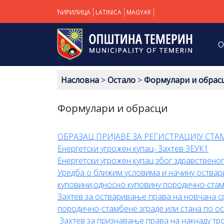
ЋИРИЛИЦА
LATINICA
MAGYAR
О
Насловна
>
Остало
>
Формулари и обрас
Формулари и обрасци
ОБРАЗАЦ ПРИЈАВЕ ЗА РЕГИСТРАЦИЈУ СТА
Енергетски угрожен купац- Захтев ЗЕУК1
Енергетски угрожен купац због здравствено
Уредба о ближим условима и начину оствар
куповини,односно куповину породично-стам
Захтев за остваривање права на новчана ср
породично-стамбене зграде или стана по о
Захтев за признавање права на накнаду тро