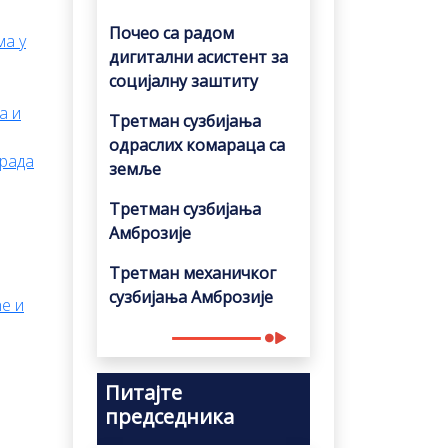
Почео са радом
ма у
дигитални асистент за
социјалну заштиту
а и
Третман сузбијања
одраслих комараца са
 рада
земље
Третман сузбијања
Амброзије
Третман механичког
сузбијања Амброзије
е и
Питајте
председника