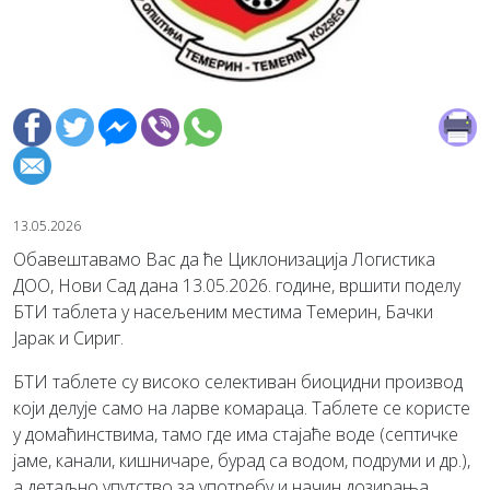
13.05.2026
Обавештавамо Вас да ће Циклонизација Логистика
ДОО, Нови Сад дана 13.05.2026. године, вршити поделу
БТИ таблета у насељеним местима Темерин, Бачки
Јарак и Сириг.
БТИ таблете су високо селективан биоцидни производ
који делује само на ларве комараца. Таблете се користе
у домаћинствима, тамо где има стајаће воде (септичке
јаме, канали, кишничаре, бурад са водом, подруми и др.),
а детаљно упутство за употребу и начин дозирања