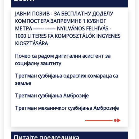
ЈАВНИ ПОЗИВ - ЗА БЕСПЛАТНУ ДОДЕЛУ
КОМПОСТЕРА ЗАПРЕМИНЕ 1 КУБНОГ
МЕТРА ------------ NYILVÁNOS FELHÍVÁS -
1000 LITERES FA KOMPOSZTÁLÓK INGYENES
KIOSZTÁSÁRA
Почео са радом дигитални асистент за
социјалну заштиту
Третман сузбијања одраслих комараца са
земље
Третман сузбијања Амброзије
Третман механичког сузбијања Амброзије
Питајте председника