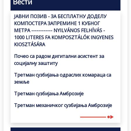
Вести
ЈАВНИ ПОЗИВ - ЗА БЕСПЛАТНУ ДОДЕЛУ
КОМПОСТЕРА ЗАПРЕМИНЕ 1 КУБНОГ
МЕТРА ------------ NYILVÁNOS FELHÍVÁS -
1000 LITERES FA KOMPOSZTÁLÓK INGYENES
KIOSZTÁSÁRA
Почео са радом дигитални асистент за
социјалну заштиту
Третман сузбијања одраслих комараца са
земље
Третман сузбијања Амброзије
Третман механичког сузбијања Амброзије