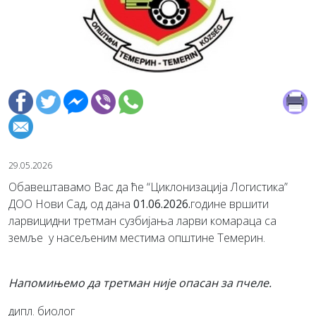
29.05.2026
Обавештавамо Вас да ће “Циклонизација Логистика”
ДОО Нови Сад, од дана
01.06.2026.
године вршити
ларвицидни третман сузбијања ларви комараца са
земље у насељеним местима општине Темерин.
Напомињемо да третман није опасан за пчеле.
дипл. биолог